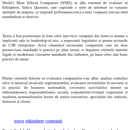
World’s Most Ethical Companies (WME) se afla sistemul de evaluare al
Ethisphere, Ethics Quotient, care cuprinde o serie de intrebari cu variante
multiple de raspuns, ce surprind performanta etica a unei companii intr-un mod
standardizat si obiectiv.
Xerox a fost pozitionata in lista celor mai etice companii din lume ca urmare a
implicarii sale in leadership-ul etic, a respectarii legislatiei si pentru actiunile
de CSR intreprinse. Acest clasament recunoaste companiile care nu doar
promoveaza standarde si practici pe plan intern, ci depasesc cerintele minime
legale si modeleaza viitoarele standarde din industrie, pe baza celor mai bune
practici de astazi.
Printre criteriile folosite in evaluarea companiilor s-au aflat: analiza codurilor
etice si istoricul incalcarii reglementarilor; evaluarea investitiilor in inovatie si
in practici de business sustenabile, cercetarea activitatilor menite sa
imbunatateasca responsabilitatea sociala corporatista/civismul corporatist si
studierea nominalizarilor facute de senior executives, specialisti din industie,
furnizori si clienti.
xerox
ethisphere
companii